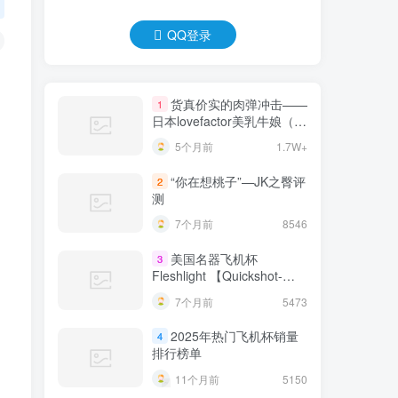
QQ登录
货真价实的肉弹冲击——
1
日本lovefactor美乳牛娘（大
身体）测评 四星推荐！[db:
5个月前
1.7W+
副标题]
“你在想桃子”—JK之臀评
2
测
7个月前
8546
美国名器飞机杯
3
Fleshlight 【Quickshot-
Vantage 双头飞机杯】完全
7个月前
5473
评测
2025年热门飞机杯销量
4
排行榜单
11个月前
5150