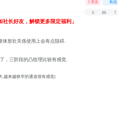
关注
私信
0
86
7
加社长好友，解锁更多限定福利」
因整体形壮关係使用上会有点阻碍.
了，三阶段的凸纹理比较有感觉.
大,越来越狭窄的通道很有感觉)