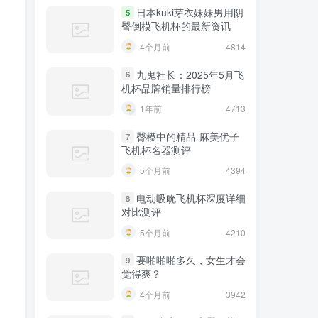
日本kuki芽衣妹妹男用阴
5
臀倒模飞机杯的最新资讯
4个月前
4814
九鬼社长：2025年5月飞
6
机杯品牌销量排行榜
1年前
4713
臀模中的精品-麻美优子
7
飞机杯名器测评
5个月前
4394
电动吸吮飞机杯深度详细
8
对比测评
5个月前
4210
要啪啪啪多久，女生才会
9
觉得爽？
4个月前
3942