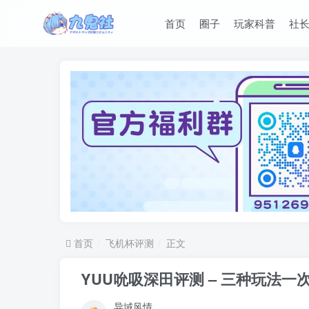
首页
圈子
玩家科普
社
首页
飞机杯评测
正文
YUU吮吸深田评测 – 三种玩法一
异域风情