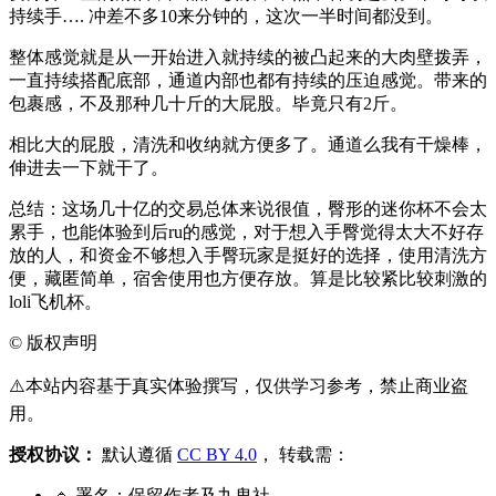
持续手…. 冲差不多10来分钟的，这次一半时间都没到。
整体感觉就是从一开始进入就持续的被凸起来的大肉壁拨弄，
一直持续搭配底部，通道内部也都有持续的压迫感觉。带来的
包裹感，不及那种几十斤的大屁股。毕竟只有2斤。
相比大的屁股，清洗和收纳就方便多了。通道么我有干燥棒，
伸进去一下就干了。
总结：这场几十亿的交易总体来说很值，臀形的迷你杯不会太
累手，也能体验到后ru的感觉，对于想入手臀觉得太大不好存
放的人，和资金不够想入手臀玩家是挺好的选择，使用清洗方
便，藏匿简单，宿舍使用也方便存放。算是比较紧比较刺激的
loli飞机杯。
©
版权声明
⚠️本站内容基于真实体验撰写，仅供学习参考，禁止商业盗
用。
授权协议：
默认遵循
CC BY 4.0
， 转载需：
🔹 署名：保留作者及
九鬼社