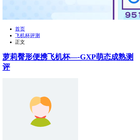
首页
飞机杯评测
正文
萝莉臀形便携飞机杯—-GXP萌态成熟测
评