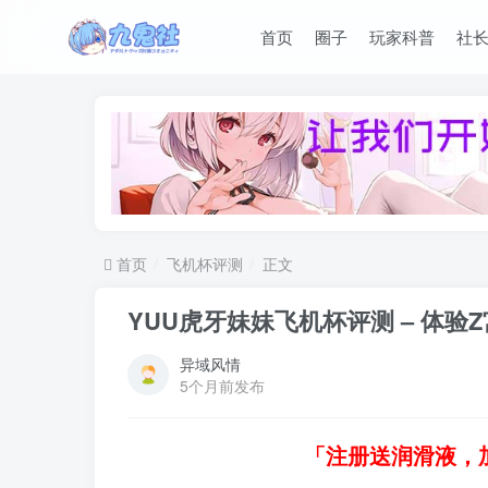
首页
圈子
玩家科普
社
首页
飞机杯评测
正文
YUU虎牙妹妹飞机杯评测 – 体
异域风情
5个月前发布
「注册送润滑液，