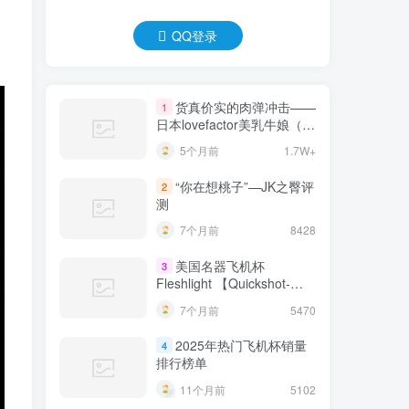
QQ登录
货真价实的肉弹冲击——
1
日本lovefactor美乳牛娘（大
身体）测评 四星推荐！[db:
5个月前
1.7W+
副标题]
“你在想桃子”—JK之臀评
2
测
7个月前
8428
美国名器飞机杯
3
Fleshlight 【Quickshot-
Vantage 双头飞机杯】完全
7个月前
5470
评测
2025年热门飞机杯销量
4
排行榜单
11个月前
5102