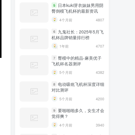
日本kuki芽衣妹妹男用阴
5
臀倒模飞机杯的最新资讯
4个月前
4807
九鬼社长：2025年5月飞
6
机杯品牌销量排行榜
1年前
4707
臀模中的精品-麻美优子
7
飞机杯名器测评
5个月前
4382
电动吸吮飞机杯深度详细
8
对比测评
5个月前
4200
要啪啪啪多久，女生才会
9
觉得爽？
4个月前
3940