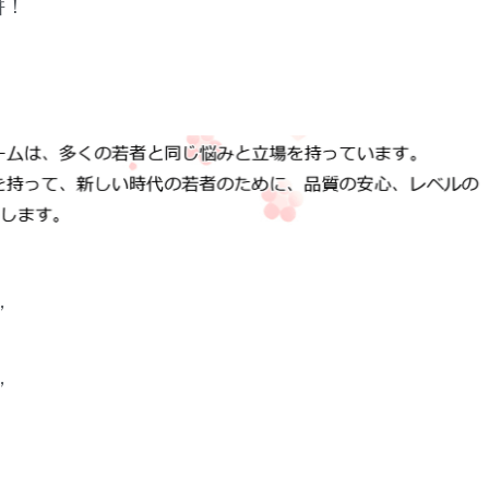
拼！
，
，