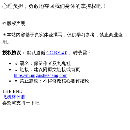
心理负担，勇敢地夺回我们身体的掌控权吧！
©
版权声明
⚠️本站内容基于真实体验撰写，仅供学习参考，禁止商业盗
用。
授权协议：
默认遵循
CC BY 4.0
， 转载需：
🔹 署名：保留作者及
九鬼社
🔹 链接：建议附原文链接或首页
https://m.jiuguishezhang.com
🔹 禁止篡改：不得修改核心测评结论
THE END
飞机杯评测
喜欢就支持一下吧