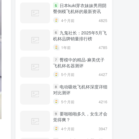
日本kuki芽衣妹妹男用阴
5
臀倒模飞机杯的最新资讯
4个月前
4825
九鬼社长：2025年5月飞
6
机杯品牌销量排行榜
1年前
4785
臀模中的精品-麻美优子
7
飞机杯名器测评
5个月前
4427
电动吸吮飞机杯深度详细
8
对比测评
5个月前
4216
要啪啪啪多久，女生才会
9
觉得爽？
4个月前
3947