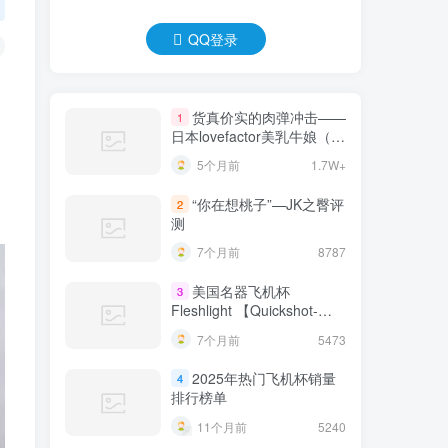
QQ登录
货真价实的肉弹冲击——
1
日本lovefactor美乳牛娘（大
身体）测评 四星推荐！[db:
5个月前
1.7W+
副标题]
“你在想桃子”—JK之臀评
2
测
7个月前
8787
美国名器飞机杯
3
Fleshlight 【Quickshot-
Vantage 双头飞机杯】完全
7个月前
5473
评测
2025年热门飞机杯销量
4
排行榜单
11个月前
5240