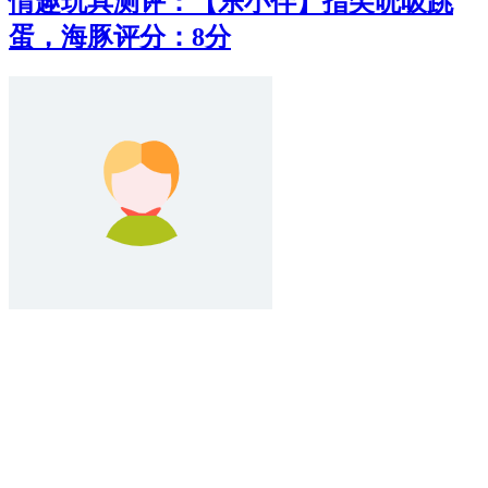
情趣玩具测评：【乐小伴】指尖吮吸跳
蛋，海豚评分：8分