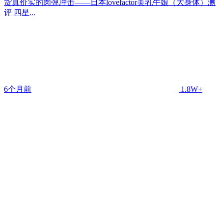
货真价实的肉弹冲击——日本lovefactor美乳牛娘（大身体）测
评 四星...
6个月前
1.8W+