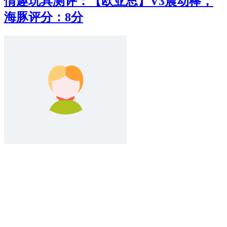
情趣玩具测评：【欧亚思】V3震动棒，
海豚评分：8分