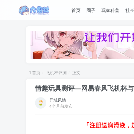
首页
圈子
玩家科普
社
首页
飞机杯评测
正文
情趣玩具测评—网易春风飞机杯与
异域风情
4个月前发布
「注册送润滑液，