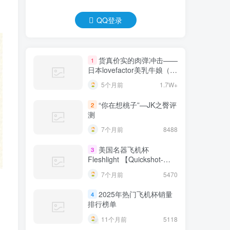
QQ登录
货真价实的肉弹冲击——
1
日本lovefactor美乳牛娘（大
身体）测评 四星推荐！[db:
5个月前
1.7W+
副标题]
“你在想桃子”—JK之臀评
2
测
7个月前
8488
美国名器飞机杯
3
Fleshlight 【Quickshot-
Vantage 双头飞机杯】完全
7个月前
5470
评测
2025年热门飞机杯销量
4
排行榜单
11个月前
5118