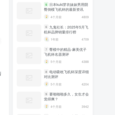
日本kuki芽衣妹妹男用阴
5
臀倒模飞机杯的最新资讯
4个月前
4809
九鬼社长：2025年5月飞
6
机杯品牌销量排行榜
1年前
4709
臀模中的精品-麻美优子
7
飞机杯名器测评
5个月前
4388
电动吸吮飞机杯深度详细
8
清
对比测评
5个月前
4204
要啪啪啪多久，女生才会
9
觉得爽？
刺
4个月前
3942