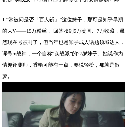
1 “常被问是否「百人斩」”这位妹子，那可是知乎早期
的大V——15万粉丝 、回答收到5万赞同、7万收藏，虽
然现在号被封了，但当年也是知乎成人话题领域达人，
诨号m战神，一个自称“实战派”的27岁妹子。她说作为
情趣评测师，香艳可能有一点，要说轻松，那就是做
梦。