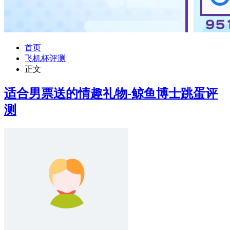
首页
飞机杯评测
正文
适合男票送的情趣礼物-鲸鱼博士跳蛋评
测