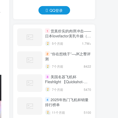
QQ登录
多
货真价实的肉弹冲击——
1
日本lovefactor美乳牛娘（大
身体）测评 四星推荐！[db:
5个月前
1.7W+
副标题]
“你在想桃子”—JK之臀评
2
测
7个月前
8422
美国名器飞机杯
3
Fleshlight 【Quickshot-
Vantage 双头飞机杯】完全
7个月前
5470
评测
2025年热门飞机杯销量
4
排行榜单
11个月前
5100