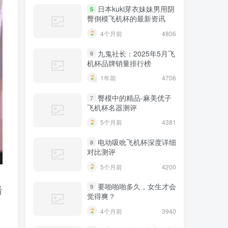
日本kuki芽衣妹妹男用阴
5
臀倒模飞机杯的最新资讯
4个月前
4806
九鬼社长：2025年5月飞
6
机杯品牌销量排行榜
1年前
4706
臀模中的精品-麻美优子
7
飞机杯名器测评
5个月前
4381
电动吸吮飞机杯深度详细
8
对比测评
5个月前
4200
要啪啪啪多久，女生才会
9
看
觉得爽？
4个月前
3940