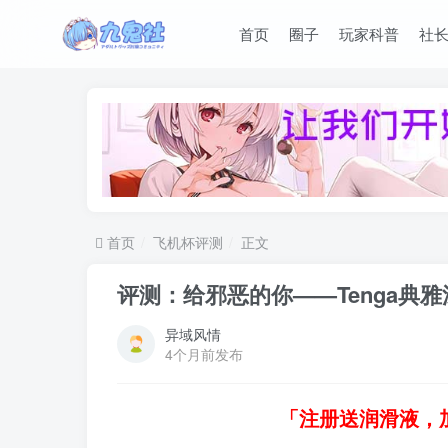
首页
圈子
玩家科普
社
首页
飞机杯评测
正文
评测：给邪恶的你——Tenga典
异域风情
4个月前发布
「注册送润滑液，