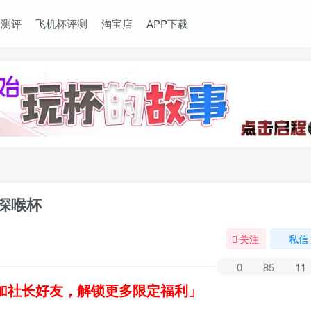
长测评
飞机杯评测
淘宝店
APP下载
雅深喉杯
关注
私信
0
85
11
加社长好友，解锁更多限定福利」