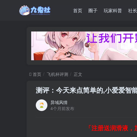
首页
圈子
玩家科普
社
首页
飞机杯评测
正文
测评：今天来点简单的,小爱爱智
异域风情
4个月前发布
「注册送润滑液，