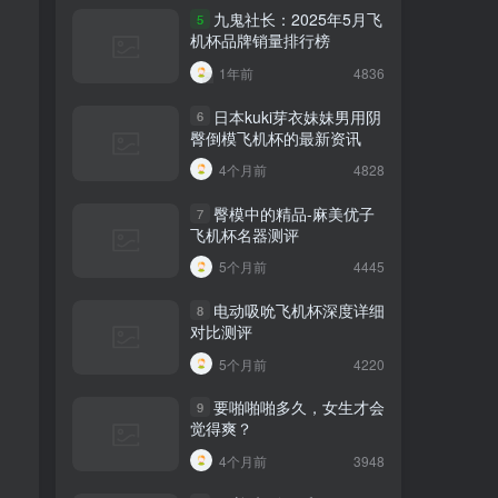
九鬼社长：2025年5月飞
5
机杯品牌销量排行榜
1年前
4836
日本kuki芽衣妹妹男用阴
6
臀倒模飞机杯的最新资讯
4个月前
4828
臀模中的精品-麻美优子
7
飞机杯名器测评
5个月前
4445
电动吸吮飞机杯深度详细
8
对比测评
5个月前
4220
要啪啪啪多久，女生才会
9
觉得爽？
4个月前
3948