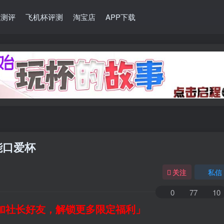
长测评
飞机杯评测
淘宝店
APP下载
能口爱杯
关注
私信
0
77
10
加社长好友，解锁更多限定福利」