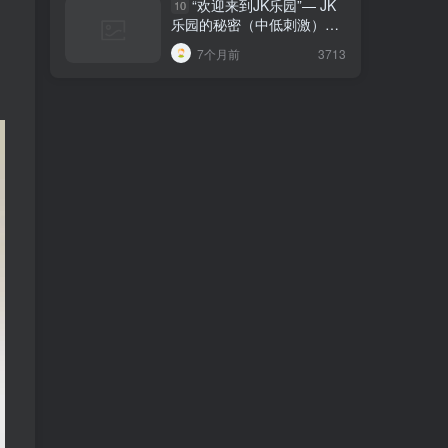
“欢迎来到JK乐园”— JK
10
乐园的秘密（中低刺激）评
测
7个月前
3713