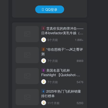
QQ登录
货真价实的肉弹冲击——
1
日本lovefactor美乳牛娘（大
身体）测评 四星推荐！[db:
5个月前
1.8W+
副标题]
“你在想桃子”—JK之臀评
2
测
7个月前
8969
美国名器飞机杯
3
Fleshlight 【Quickshot-
Vantage 双头飞机杯】完全
7个月前
5476
评测
2025年热门飞机杯销量
4
排行榜单
11个月前
5293