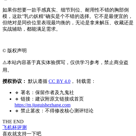
如果你想要一款手感真实、细节到位、耐用性不错的胸部倒
模，这款”乳の妖精”确实是个不错的选择。它不是最便宜的，
但绝对是同价位里表现最均衡的，无论是拿来解压、收藏还是
实战辅助，都能满足需求。
©
版权声明
⚠️本站内容基于真实体验撰写，仅供学习参考，禁止商业盗
用。
授权协议：
默认遵循
CC BY 4.0
， 转载需：
🔹 署名：保留作者及
九鬼社
🔹 链接：建议附原文链接或首页
https://m.jiuguishezhang.com
🔹 禁止篡改：不得修改核心测评结论
THE END
飞机杯评测
喜欢就支持一下吧