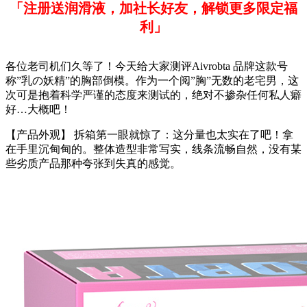
「注册送润滑液，加社长好友，解锁更多限定福
利」
各位老司机们久等了！今天给大家测评Aivrobta 品牌这款号
称”乳の妖精”的胸部倒模。作为一个阅”胸”无数的老宅男，这
次可是抱着科学严谨的态度来测试的，绝对不掺杂任何私人癖
好…大概吧！
【产品外观】 拆箱第一眼就惊了：这分量也太实在了吧！拿
在手里沉甸甸的。整体造型非常写实，线条流畅自然，没有某
些劣质产品那种夸张到失真的感觉。