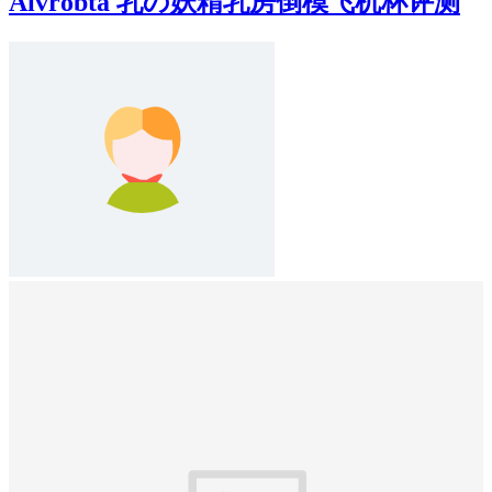
Aivrobta 乳の妖精乳房倒模飞机杯评测