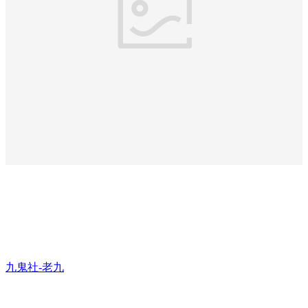
九鬼社-老九