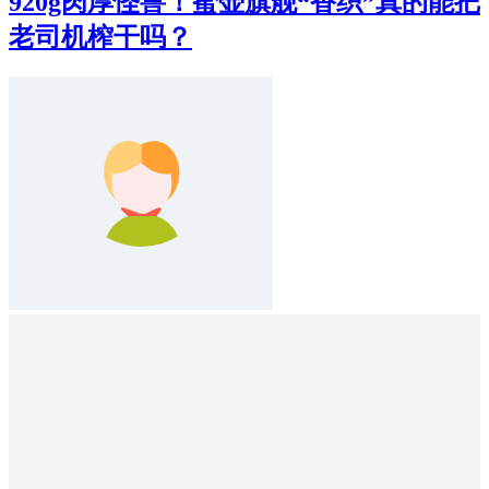
920g肉厚怪兽！蜜壶旗舰“香织”真的能把
老司机榨干吗？