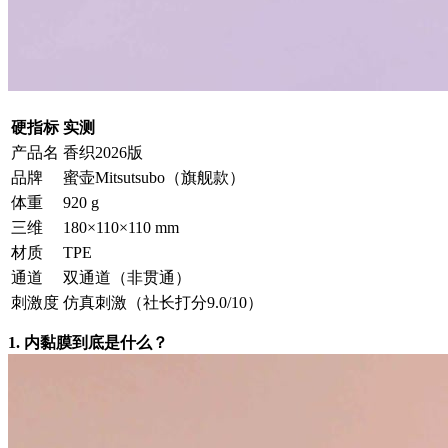
硬指标
实测
产品名
香织2026版
品牌
蜜壶Mitsutsubo（旗舰款）
体重
920 g
三维
180×110×110 mm
材质
TPE
通道
双通道（非贯通）
刺激度
仿真刺激（社长打分9.0/10）
1. 内黏膜到底是什么？