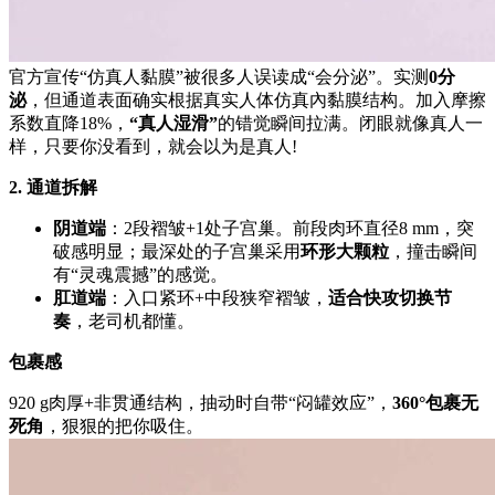
官方宣传“仿真人黏膜”被很多人误读成“会分泌”。实测
0分
泌
，但通道表面确实根据真实人体仿真內黏膜结构。加入摩擦
系数直降18%，
“真人湿滑”
的错觉瞬间拉满。闭眼就像真人一
样，只要你没看到，就会以为是真人!
2. 通道拆解
阴道端
：2段褶皱+1处子宫巢。前段肉环直径8 mm，突
破感明显；最深处的子宫巢采用
环形大颗粒
，撞击瞬间
有“灵魂震撼”的感觉。
肛道端
：入口紧环+中段狭窄褶皱，
适合快攻切换节
奏
，老司机都懂。
包裹感
920 g肉厚+非贯通结构，抽动时自带“闷罐效应”，
360°包裹无
死角
，狠狠的把你吸住。