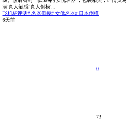
级。然后看到一款399的'女优名器'，包装精美，详情页写
满'真人触感''真人倒模'...
飞机杯评测
# 名器倒模
# 女优名器
# 日本倒模
6天前
0
73