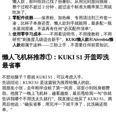
懒人款，那叫给自己找了份兼职。从用完到放回抽屉，
整个过程不超过 2 分钟，超过这个标准大概率第三周就
吃灰了。
零配件依赖
——保养粉、加热棒、专用清洁剂三件套一
凑，比杯子本身还贵。懒人款到手就能用，最多配一瓶
水基润滑液，不该再有任何”必买配件清单”。
使用零学习成本
——不用看说明书，不用搜教程，不用
研究”刺激度几级适合新手”。
KUKI懒人款
和
Aivrobta懒
人款
都属于这种——三秒上手，不需要任何前置知识。
懒人飞机杯推荐①：KUKI S1 开盖即洗
最省事
不想动脑子？那就 KUKI S1，可以考虑入手。
先说结论：KUKI S1 是这篇较为推荐给懒人的款。
我朋友小张，去年刚毕业租了第一间房，浴室小到转身都费
劲。他搜了一晚上飞机杯，越看越烦，最后甩给我一句”你就
告诉我哪个不用洗太久就行”。我直接让他买了 KUKI S1。两
周后他说：”确实省事，用完冲一下就干净了，比洗碗还简
单。”