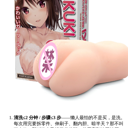
清洗≤2 分钟 / 步骤≤3 步
——懒人最怕的不是买，是洗。
每次用完要拆零件、伸刷子、翻内胆、晾半天？那不叫