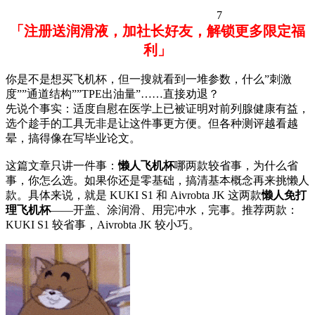
7
「注册送润滑液，加社长好友，解锁更多限定福
利」
你是不是想买飞机杯，但一搜就看到一堆参数，什么”刺激
度””通道结构””TPE出油量”……直接劝退？
先说个事实：适度自慰在医学上已被证明对前列腺健康有益，
选个趁手的工具无非是让这件事更方便。但各种测评越看越
晕，搞得像在写毕业论文。
这篇文章只讲一件事：
懒人飞机杯
哪两款较省事，为什么省
事，你怎么选。如果你还是零基础，搞清基本概念再来挑懒人
款。具体来说，就是 KUKI S1 和 Aivrobta JK 这两款
懒人免打
理飞机杯
——开盖、涂润滑、用完冲水，完事。推荐两款：
KUKI S1 较省事，Aivrobta JK 较小巧。