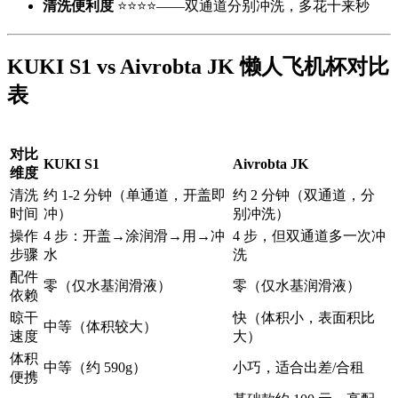
清洗便利度
⭐⭐⭐⭐——双通道分别冲洗，多花十来秒
KUKI S1 vs Aivrobta JK 懒人飞机杯对比
表
对比
KUKI S1
Aivrobta JK
维度
清洗
约 1-2 分钟（单通道，开盖即
约 2 分钟（双通道，分
时间
冲）
别冲洗）
操作
4 步：开盖→涂润滑→用→冲
4 步，但双通道多一次冲
步骤
水
洗
配件
零（仅水基润滑液）
零（仅水基润滑液）
依赖
晾干
快（体积小，表面积比
中等（体积较大）
速度
大）
体积
中等（约 590g）
小巧，适合出差/合租
便携