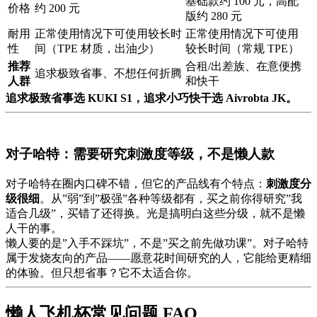
基础款约 100 元，高配
价格
约 200 元
版约 280 元
耐用
正常使用情况下可使用较长时
正常使用情况下可使用
性
间（TPE 材质，出油少）
较长时间（常规 TPE）
推荐
合租/出差族、在意便携
追求极致省事、不想任何折腾
人群
和快干
追求极致省事选 KUKI S1，追求小巧快干选 Aivrobta JK。
对子哈特：需要研究刺激度等级，不是懒人款
对子哈特在圈内口碑不错，但它的产品线有个特点：
刺激度分
级很细
。从”弱”到”极强”各种等级都有，买之前你得研究”我
适合几级”，买错了还得换。光是搞明白这些分级，就不是懒
人干的事。
懒人要的是”入手不踩坑”，不是”买之前先做功课”。对子哈特
属于发烧友向的产品——愿意花时间研究的人，它能给更精细
的体验。但只想省事？它不太适合你。
懒人飞机杯常见问题 FAQ