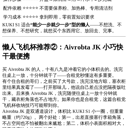
⭐⭐⭐⭐⭐
配件依赖
不需要保养粉、加热棒、专用清洁剂
⭐⭐⭐⭐⭐
学习成本
拿到即用，零前置知识要求
KUKI S1 适合
“能少一步就少一步”型的懒人
——不想洗、不
想保养、不想研究，就想买个东西用它、放回去、完事。
懒人飞机杯推荐②：Aivrobta JK 小巧快
干最便携
买 Aivrobta JK 的人，十有八九是冲着它的小体积去的。洗完
往桌上一放，十分钟就干了——合租党秒懂这有多重要。
有个住合租的哥们，之前买了大号款，洗完没地方晾，塞衣柜
里结果真发霉了——打开那味儿，他说自己差点没把隔夜饭吐
出来。后来换 Aivrobta JK，洗完随便往桌上一放十分钟就
干，藏衣柜角落也不占地方。如果你也是合租党，这篇合租党
飞机杯收纳技巧可能帮到你。
Aivrobta JK 是双通道设计，体积比 KUKI S1 小一圈，但重量
略重（约720g）。两个好处：第一，出差直接塞行李箱角落，
不占空间也不怕被翻出来尴尬；第二，体积小表面积相对大，