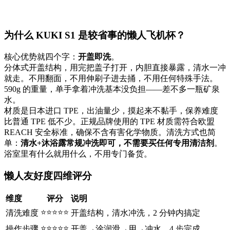
为什么 KUKI S1 是较省事的懒人飞机杯？
核心优势就四个字：
开盖即洗
。
分体式开盖结构，用完把盖子打开，内胆直接暴露，清水一冲
就走。不用翻面，不用伸刷子进去捅，不用任何特殊手法。
590g 的重量，单手拿着冲洗基本没负担——差不多一瓶矿泉
水。
材质是日本进口 TPE，出油量少，摸起来不黏手，保养难度
比普通 TPE 低不少。正规品牌使用的 TPE 材质需符合欧盟
REACH 安全标准，确保不含有害化学物质。清洗方式也简
单：
清水+沐浴露常规冲洗即可，不需要买任何专用清洁剂
。
浴室里有什么就用什么，不用专门备货。
懒人友好度四维评分
维度
评分
说明
⭐⭐⭐⭐⭐
清洗难度
开盖结构，清水冲洗，2 分钟内搞定
⭐⭐⭐⭐⭐
操作步骤
开盖→涂润滑→用→冲水，4 步完成