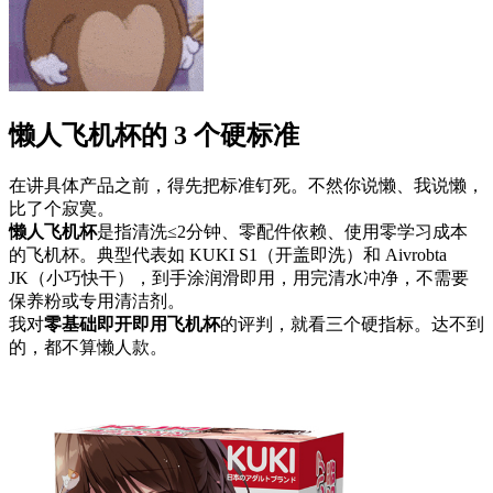
懒人飞机杯的 3 个硬标准
在讲具体产品之前，得先把标准钉死。不然你说懒、我说懒，
比了个寂寞。
懒人飞机杯
是指清洗≤2分钟、零配件依赖、使用零学习成本
的飞机杯。典型代表如 KUKI S1（开盖即洗）和 Aivrobta
JK（小巧快干），到手涂润滑即用，用完清水冲净，不需要
保养粉或专用清洁剂。
我对
零基础即开即用飞机杯
的评判，就看三个硬指标。达不到
的，都不算懒人款。