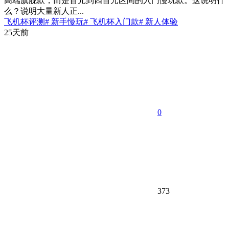
高端旗舰款，而是百元到四百元区间的入门慢玩款。这说明什
么？说明大量新人正...
飞机杯评测
# 新手慢玩
# 飞机杯入门款
# 新人体验
25天前
0
373