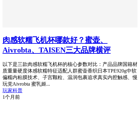
肉感软糯飞机杯哪款好？蜜壶、
Aivrobta、TAISEN三大品牌横评
以下是三款肉感软糯飞机杯的核心参数对比：产品品牌国籍材
质重量硬度体感软糯特征适配人群蜜壶香织日本TPE920g中软
偏糯内粘膜技术、子宫颗粒、温润包裹追求真实内腔触感、慢
玩党Aivrobta 蜜乳姬...
玩家科普
1个月前